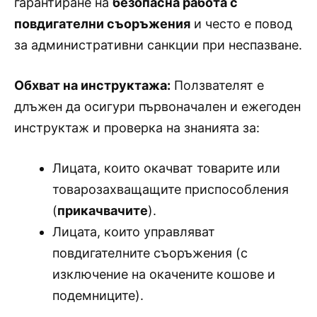
гарантиране на
безопасна работа с
повдигателни съоръжения
и често е повод
за административни санкции при неспазване.
Обхват на инструктажа:
Ползвателят е
длъжен да осигури първоначален и ежегоден
инструктаж и проверка на знанията за:
Лицата, които окачват товарите или
товарозахващащите приспособления
(
прикачвачите
).
Лицата, които управляват
повдигателните съоръжения (с
изключение на окачените кошове и
подемниците).