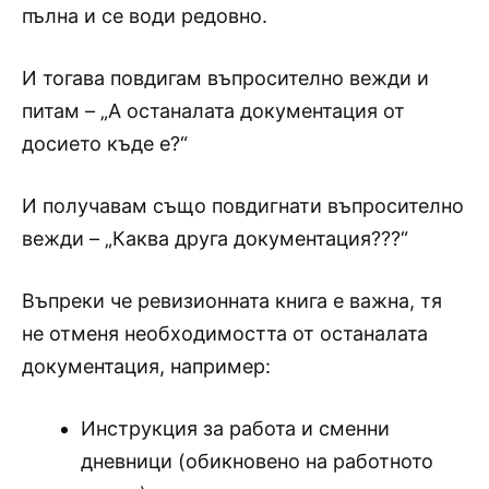
пълна и се води редовно.
И тогава повдигам въпросително вежди и
питам – „А останалата документация от
досието къде е?“
И получавам също повдигнати въпросително
вежди – „Каква друга документация???“
Въпреки че ревизионната книга е важна, тя
не отменя необходимостта от останалата
документация, например:
Инструкция за работа и сменни
дневници (обикновено на работното