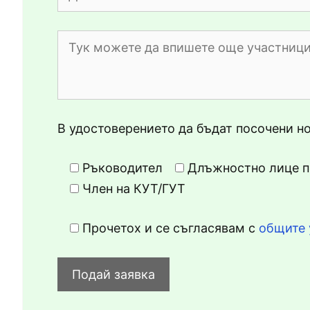
В удостоверението да бъдат посочени н
Ръководител
Длъжностно лице п
Член на КУТ/ГУТ
Прочетох и се съгласявам с
oбщите 