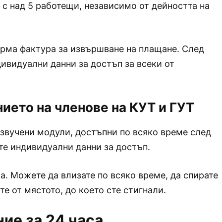
 с над 5 работещи, независимо от дейността на
орма фактура за извършване на плащане. След
ивидуални данни за достъп за всеки от
ието на членове на КУТ и ГУТ
озвучени модули, достъпни по всяко време след
те индивидуални данни за достъп.
а. Можете да влизате по всяко време, да спирате
е от мястото, до което сте стигнали.
ие за 24 часа