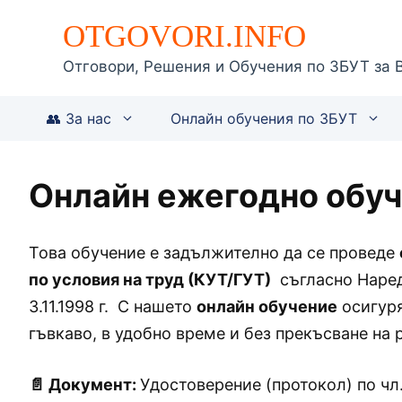
Към
OTGOVORI.INFO
съдържанието
Отговори, Решения и Обучения по ЗБУТ за 
👥 За нас
Онлайн обучения по ЗБУТ
Онлайн ежегодно обуч
Това обучение е задължително да се проведе
по условия на труд (КУТ/ГУТ)
съгласно Наредб
3.11.1998 г. С нашето
онлайн обучение
осигуря
гъвкаво, в удобно време и без прекъсване на 
📄 Документ:
Удостоверение (протокол) по чл. 6