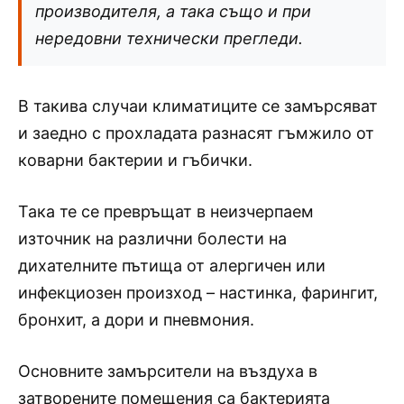
производителя, а така също и при
нередовни технически прегледи.
В такива случаи климатиците се замърсяват
и заедно с прохладата разнасят гъмжило от
коварни бактерии и гъбички.
Така те се превръщат в неизчерпаем
източник на различни болести на
дихателните пътища от алергичен или
инфекциозен произход – настинка, фарингит,
бронхит, а дори и пневмония.
Основните замърсители на въздуха в
затворените помещения са бактерията