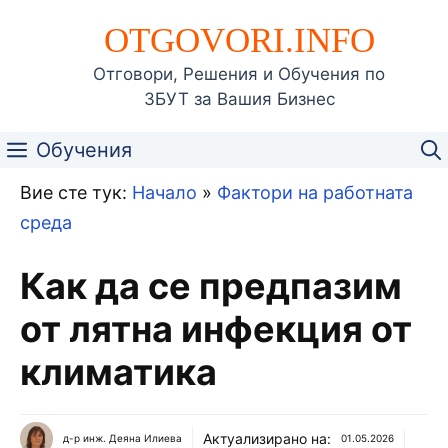
Към
OTGOVORI.INFO
съдържанието
Отговори, Решения и Обучения по
ЗБУТ за Вашия Бизнес
Обучения
Вие сте тук:
Начало
»
Фактори на работната
среда
Как да се предпазим
от лятна инфекция от
климатика
Актуализирано на:
д-р инж. Деяна Илиева
01.05.2026