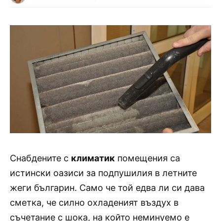
Снабдените с
климатик
помещения са
истински оазиси за подпушилия в летните
жеги българин. Само че той едва ли си дава
сметка, че силно охладеният въздух в
съчетание с шока, на който неминуемо е