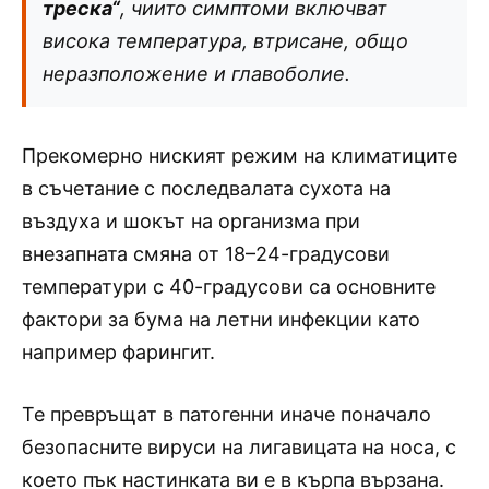
треска“
, чиито симптоми включват
висока температура, втрисане, общо
неразположение и главоболие.
Прекомерно ниският режим на климатиците
в съчетание с последвалата сухота на
въздуха и шокът на организма при
внезапната смяна от 18–24-градусови
температури с 40-градусови са основните
фактори за бума на летни инфекции като
например фарингит.
Те превръщат в патогенни иначе поначало
безопасните вируси на лигавицата на носа, с
което пък настинката ви е в кърпа вързана.