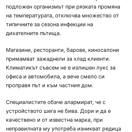
подложен организмът при рязката промяна
на температурата, отключва множество от
типичните за сезона инфекции на
дихателните пътища.
Магазини, ресторанти, барове, киносалони
примамват зажаднели за хлад клиенти.
Климатикът съвсем не е излишен лукс за
офиса и автомобила, а вече смело си
проправя път и към частния дом.
Специалистите обаче алармират, че с
устройството шега не бива. Дори и да е
качествено и от известна марка, при
неправилната му употреба изникват редица