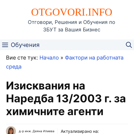
Към
OTGOVORI.INFO
съдържанието
Отговори, Решения и Обучения по
ЗБУТ за Вашия Бизнес
Обучения
Вие сте тук:
Начало
»
Фактори на работната
среда
Изисквания на
Наредба 13/2003 г. за
химичните агенти
Актуализирано на:
д-р инж. Деяна Илиева