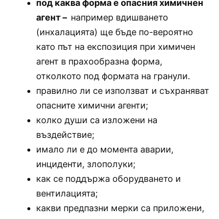
под каква форма е опасния химичнен
агент –
например вдишването
(инхалацията) ще бъде по-вероятно
като път на експозиция при химичен
агент в прахообразна форма,
отколкото под формата на гранули.
правилно ли се използват и съхраняват
опасните химични агенти;
колко души са изложени на
въздействие;
имало ли е до момента аварии,
инциденти, злополуки;
как се поддържа оборудването и
вентилацията;
какви предпазни мерки са приложени,