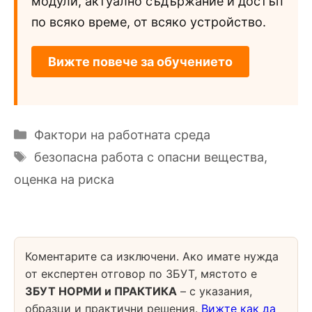
модули, актуално съдържание и достъп
по всяко време, от всяко устройство.
Вижте повече за обучението
Категории
Фактори на работната среда
Етикети
безопасна работа с опасни вещества
,
оценка на риска
Коментарите са изключени. Ако имате нужда
от експертен отговор по ЗБУТ, мястото е
ЗБУТ НОРМИ и ПРАКТИКА
– с указания,
образци и практични решения.
Вижте как да